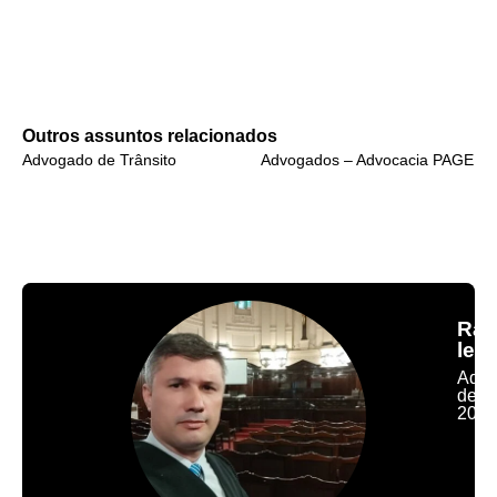
Outros assuntos relacionados
Advogado de Trânsito
Advogados – Advocacia PAGE
Raf
leal
Adv
desd
2005